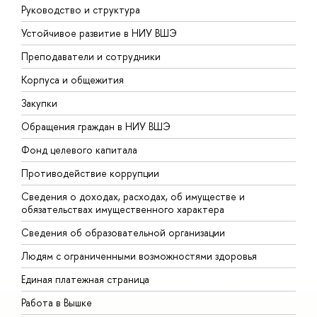
Руководство и структура
Д
Устойчивое развитие в НИУ ВШЭ
О
Преподаватели и сотрудники
П
Корпуса и общежития
В
Закупки
П
Обращения граждан в НИУ ВШЭ
А
Фонд целевого капитала
Д
Противодействие коррупции
Ц
Сведения о доходах, расходах, об имуществе и
Б
обязательствах имущественного характера
О
Сведения об образовательной организации
О
Людям с ограниченными возможностями здоровья
Единая платежная страница
Работа в Вышке