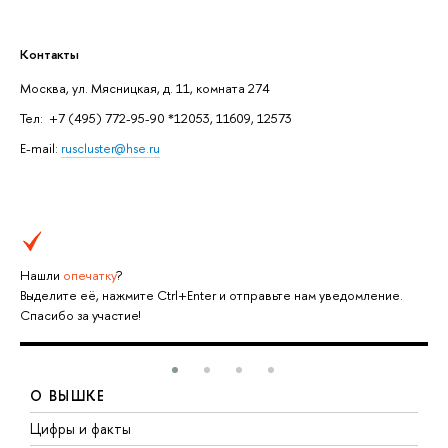
Контакты
Москва, ул. Мясницкая, д. 11, комната 274
Тел: +7 (495) 772-95-90 *12053, 11609, 12573
E-mail:
ruscluster@hse.ru
Нашли
опечатку
?
Выделите её, нажмите Ctrl+Enter и отправьте нам уведомление.
Спасибо за участие!
О ВЫШКЕ
Цифры и факты
Л