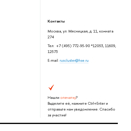
Контакты
Москва, ул. Мясницкая, д. 11, комната
274
Тел: +7 (495) 772-95-90 *12053, 11609,
12573
E-mail:
ruscluster@hse.ru
Нашли
опечатку
?
Выделите её, нажмите Ctrl+Enter и
отправьте нам уведомление. Спасибо
за участие!