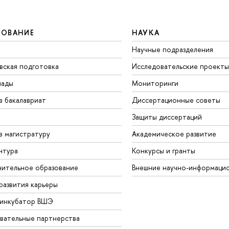
ЗОВАНИЕ
НАУКА
Научные подразделения
вская подготовка
Исследовательские проекты
иады
Мониторинги
в бакалавриат
Диссертационные советы
Защиты диссертаций
в магистратуру
Академическое развитие
нтура
Конкурсы и гранты
ительное образование
Внешние научно-информаци
развития карьеры
-инкубатор ВШЭ
вательные партнерства