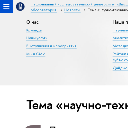
Национальный исследовательский университет «Высш
обсерватория
Новости
Тема «научно-техниче
О нас
Наши п
Команда
Научные
Наши услуги
Аналити
Выступления и мероприятия
Методич
Мы в СМИ
Рейтинг
субъект
Дайджес
Тема «научно-тех