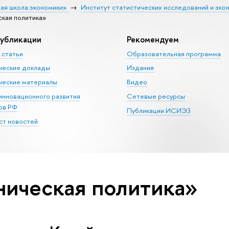
ая школа экономики»
Институт статистических исследований и эко
ская политика»
убликации
Рекомендуем
 статьи
Образовательная программа
ческие доклады
Издания
еские материалы
Видео
 инновационного развития
Сетевые ресурсы
ов РФ
Публикации ИСИЭЗ
т новостей
ническая политика»