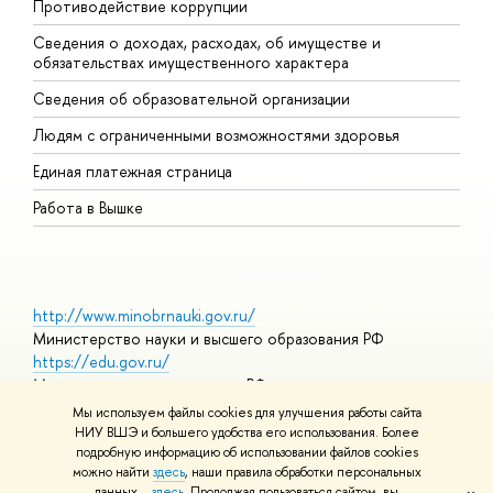
Противодействие коррупции
Ц
Сведения о доходах, расходах, об имуществе и
Б
обязательствах имущественного характера
О
Сведения об образовательной организации
О
Людям с ограниченными возможностями здоровья
Единая платежная страница
Работа в Вышке
http://www.minobrnauki.gov.ru/
Министерство науки и высшего образования РФ
https://edu.gov.ru/
Министерство просвещения РФ
https://elearning.hse.ru/mooc
Мы используем файлы cookies для улучшения работы сайта
Массовые открытые онлайн-курсы
НИУ ВШЭ и большего удобства его использования. Более
подробную информацию об использовании файлов cookies
можно найти
здесь
, наши правила обработки персональных
данных –
здесь
. Продолжая пользоваться сайтом, вы