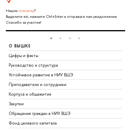
Нашли
опечатку
?
Выделите её, нажмите Ctrl+Enter и отправьте нам уведомление.
Спасибо за участие!
О ВЫШКЕ
Цифры и факты
Л
Руководство и структура
Д
Устойчивое развитие в НИУ ВШЭ
О
Преподаватели и сотрудники
П
Корпуса и общежития
В
Закупки
П
Обращения граждан в НИУ ВШЭ
А
Фонд целевого капитала
Д