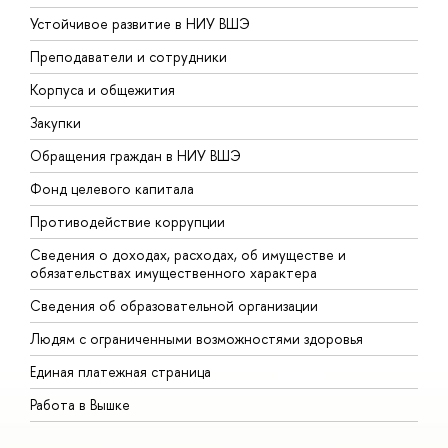
Устойчивое развитие в НИУ ВШЭ
О
Преподаватели и сотрудники
П
Корпуса и общежития
В
Закупки
П
Обращения граждан в НИУ ВШЭ
А
Фонд целевого капитала
Д
Противодействие коррупции
Ц
Сведения о доходах, расходах, об имуществе и
Б
обязательствах имущественного характера
О
Сведения об образовательной организации
О
Людям с ограниченными возможностями здоровья
Единая платежная страница
Работа в Вышке