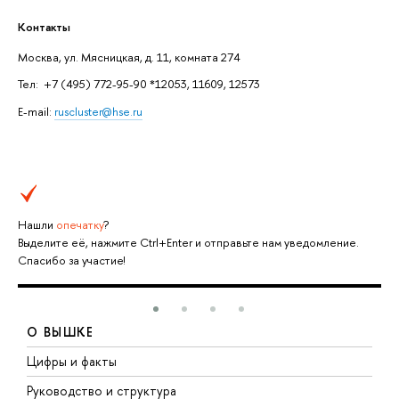
Контакты
Москва, ул. Мясницкая, д. 11, комната 274
Тел: +7 (495) 772-95-90 *12053, 11609, 12573
E-mail:
ruscluster@hse.ru
Нашли
опечатку
?
Выделите её, нажмите Ctrl+Enter и отправьте нам уведомление.
Спасибо за участие!
О ВЫШКЕ
Цифры и факты
Л
Руководство и структура
Д