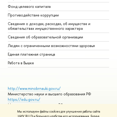
Фонд целевого капитала
Д
Противодействие коррупции
Ц
Сведения о доходах, расходах, об имуществе и
Б
обязательствах имущественного характера
О
Сведения об образовательной организации
О
Людям с ограниченными возможностями здоровья
Единая платежная страница
Работа в Вышке
http://www.minobrnauki.gov.ru/
Министерство науки и высшего образования РФ
https://edu.gov.ru/
Министерство просвещения РФ
https://elearning.hse.ru/mooc
Мы используем файлы cookies для улучшения работы сайта
Массовые открытые онлайн-курсы
НИУ ВШЭ и большего удобства его использования. Более