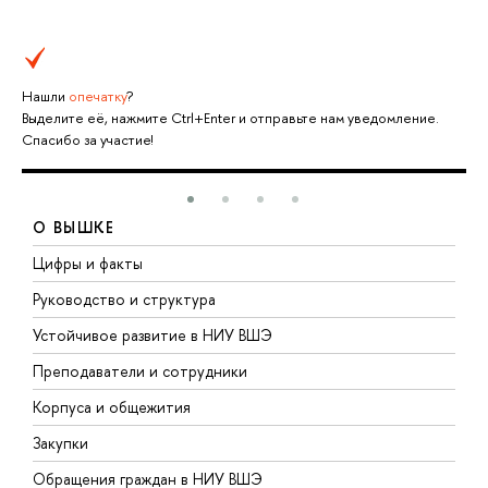
Нашли
опечатку
?
Выделите её, нажмите Ctrl+Enter и отправьте нам уведомление.
Спасибо за участие!
О ВЫШКЕ
Цифры и факты
Л
Руководство и структура
Д
Устойчивое развитие в НИУ ВШЭ
О
Преподаватели и сотрудники
П
Корпуса и общежития
В
Закупки
П
Обращения граждан в НИУ ВШЭ
А