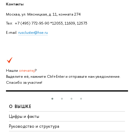
Контакты
Москва, ул. Мясницкая, д. 11, комната 274
Тел: +7 (495) 772-95-90 *12053, 11609, 12573
E-mail:
ruscluster@hse.ru
Нашли
опечатку
?
Выделите её, нажмите Ctrl+Enter и отправьте нам уведомление.
Спасибо за участие!
О ВЫШКЕ
Цифры и факты
Л
Руководство и структура
Д