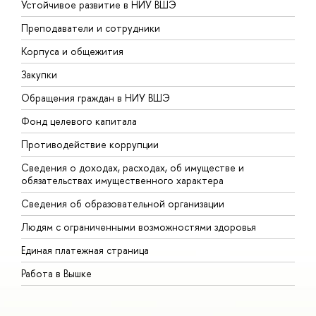
Устойчивое развитие в НИУ ВШЭ
О
Преподаватели и сотрудники
П
Корпуса и общежития
В
Закупки
П
Обращения граждан в НИУ ВШЭ
А
Фонд целевого капитала
Д
Противодействие коррупции
Ц
Сведения о доходах, расходах, об имуществе и
Б
обязательствах имущественного характера
О
Сведения об образовательной организации
О
Людям с ограниченными возможностями здоровья
Единая платежная страница
Работа в Вышке