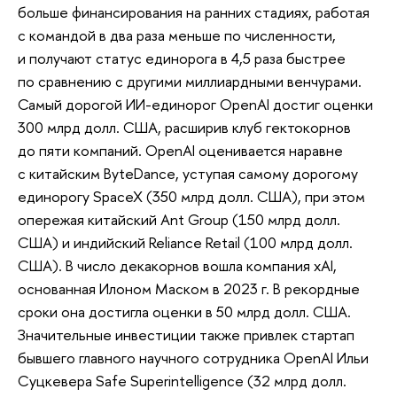
больше финансирования на ранних стадиях, работая
с командой в два раза меньше по численности,
и получают статус единорога в 4,5 раза быстрее
по сравнению с другими миллиардными венчурами.
Самый дорогой ИИ-единорог OpenAI достиг оценки
300 млрд долл. США, расширив клуб гектокорнов
до пяти компаний. OpenAI оценивается наравне
с китайским ByteDance, уступая самому дорогому
единорогу SpaceX (350 млрд долл. США), при этом
опережая китайский Ant Group (150 млрд долл.
США) и индийский Reliance Retail (100 млрд долл.
США). В число декакорнов вошла компания xAI,
основанная Илоном Маском в 2023 г. В рекордные
сроки она достигла оценки в 50 млрд долл. США.
Значительные инвестиции также привлек стартап
бывшего главного научного сотрудника OpenAI Ильи
Суцкевера Safe Superintelligence (32 млрд долл.