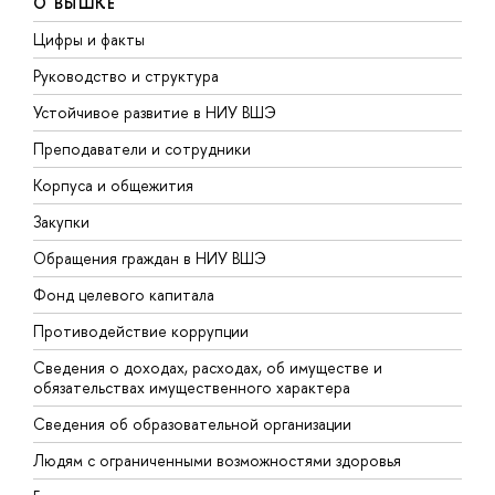
О ВЫШКЕ
Цифры и факты
Л
Руководство и структура
Д
Устойчивое развитие в НИУ ВШЭ
О
Преподаватели и сотрудники
П
Корпуса и общежития
В
Закупки
П
Обращения граждан в НИУ ВШЭ
А
Фонд целевого капитала
Д
Противодействие коррупции
Ц
Сведения о доходах, расходах, об имуществе и
Б
обязательствах имущественного характера
О
Сведения об образовательной организации
О
Людям с ограниченными возможностями здоровья