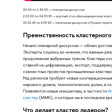
00:00 по 1:45:00 — пленарная дискуссия;
2:20:00 по 04:03:55 — круглый стол «Биомедицинские клас
05:02:45 по
6:39:40
— панельная дискуссия «Лучшие практи
Преемственность кластерного 
Начало пленарной дискуссии — обмен достиж
Эксперты сошлись во мнении, что важным рез
продолжение выбранных треков. Кластеры сох
ставкой на цифровизацию, экспорт, поддержк
совместных проектов промышленных кластеро
Ряд регионов пробуют новые кооперационные
мирового уровня, технологических долин, в о
Появляются новые инициативы, в частности
И
кластер
(ММК), о которых мы в последнее вре
Что делает кластер лидером?