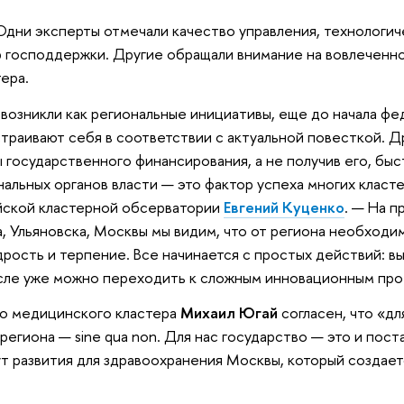
 Одни эксперты отмечали качество управления, технологи
 господдержки. Другие обращали внимание на вовлеченн
ера.
 возникли как региональные инициативы, еще до начала ф
траивают себя в соответствии с актуальной повесткой. Д
государственного финансирования, а не получив его, быс
льных органов власти — это фактор успеха многих класте
ийской кластерной обсерватории
Евгений Куценко
. — На п
а, Ульяновска, Москвы мы видим, что от региона необходи
рость и терпение. Все начинается с простых действий: вы
сле уже можно переходить к сложным инновационным про
о медицинского кластера
Михаил Югай
согласен, что «дл
гиона — sine qua non. Для нас государство — это и поста
ут развития для здравоохранения Москвы, который создае