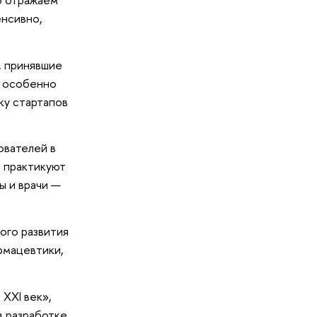
енсивно,
, принявшие
особенно
ку стартапов
ователей в
о практикуют
ы и врачи —
ого развития
рмацевтики,
XXI век»,
 разработке