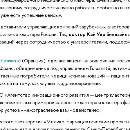
линарному сотрудничеству нужно работать особенно инт
ь уже есть успешные кейсы».
дставители управляющих компаний зарубежных кластеров
фильные кластеры России. Так,
доктор Кай Уве Биндзайль
оваций через сотрудничество с университетами, поддерж
м
Eurasanté
(Франция), сделала акцент на вовлечении польз
Франс, объединенные под управлением Eurasanté, активн
ственные потребители медицинских инноваций — пациент
уются на тему, как улучшить здравоохранение.
АО «Агентство инновационного развития — центр кластерн
х совместных примеров ядерного кластера и кластера фа
ор успеха «межотраслевое взаимодействие».
еского партнерства «Медико-фармацевтические проекты. 
и фармацевтической промышленности Санкт-Петербурга в