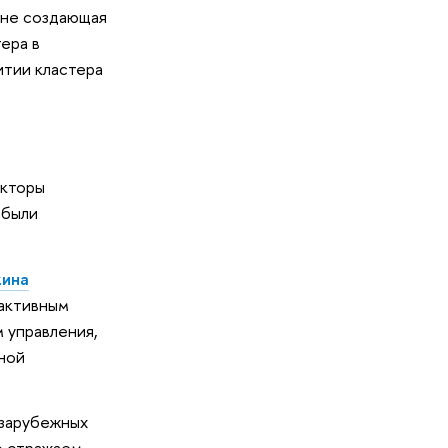
 не создающая
ера в
витии кластера
акторы
 были
кина
 активным
 управления,
мной
 зарубежных
о отражаем