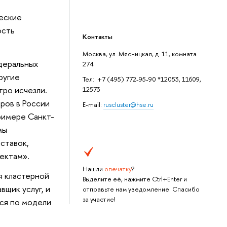
ческие
ость
Контакты
Москва, ул. Мясницкая, д. 11, комната
едеральных
274
ругие
Тел: +7 (495) 772-95-90 *12053, 11609,
тро исчезли.
12573
ров в России
E-mail:
ruscluster@hse.ru
римере Санкт-
мы
ставок,
ектам».
Нашли
опечатку
?
я кластерной
Выделите её, нажмите Ctrl+Enter и
вщик услуг, и
отправьте нам уведомление. Спасибо
за участие!
тся по модели