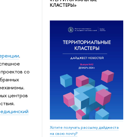
КЛАСТЕРЫ»
еренции
.
успешное
 проектов со
обранных
механизмы.
ных центров
ствия.
едицинский
Хотите получать рассылку дайджеста
на свою почту?