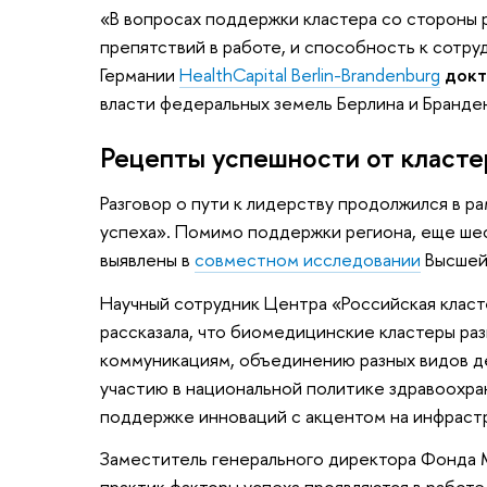
«В вопросах поддержки кластера со стороны 
препятствий в работе, и способность к сотр
Германии
HealthCapital Berlin-Brandenburg
докт
власти федеральных земель Берлина и Бранде
Рецепты успешности от класт
Разговор о пути к лидерству продолжился в р
успеха». Помимо поддержки региона, еще ше
выявлены в
совместном исследовании
Высшей
Научный сотрудник Центра «Российская кла
рассказала, что биомедицинские кластеры ра
коммуникациям, объединению разных видов д
участию в национальной политике здравоохра
поддержке инноваций с акцентом на инфрастр
Заместитель генерального директора Фонд
практик факторы успеха проявляются в работ