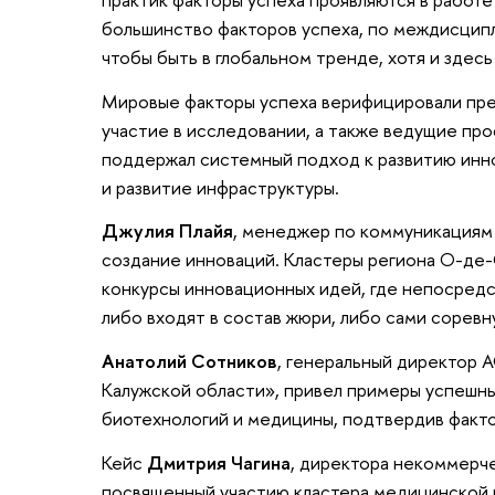
большинство факторов успеха, по междисцип
чтобы быть в глобальном тренде, хотя и здес
Мировые факторы успеха верифицировали пре
участие в исследовании, а также ведущие про
поддержал системный подход к развитию инн
и развитие инфраструктуры.
Джулия Плайя
, менеджер по коммуникация
создание инноваций. Кластеры региона О-де-
конкурсы инновационных идей, где непосред
либо входят в состав жюри, либо сами соревн
Анатолий Сотников
, генеральный директор 
Калужской области», привел примеры успешны
биотехнологий и медицины, подтвердив факт
Кейс
Дмитрия Чагина
, директора некоммерч
посвященный участию кластера медицинской 