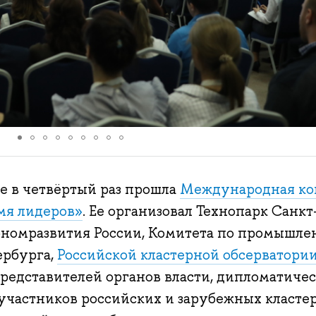
це в четвёртый раз прошла
Международная ко
мя лидеров»
. Ее организовал Технопарк Санкт
номразвития России, Комитета по промышле
ербурга,
Российской кластерной обсерватори
редставителей органов власти, дипломатичес
участников российских и зарубежных кластер