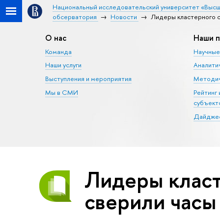
Национальный исследовательский университет «Высш
обсерватория
Новости
Лидеры кластерного 
О нас
Наши п
Команда
Научные
Наши услуги
Аналити
Выступления и мероприятия
Методич
Мы в СМИ
Рейтинг
субъект
Дайджес
Лидеры класт
сверили часы