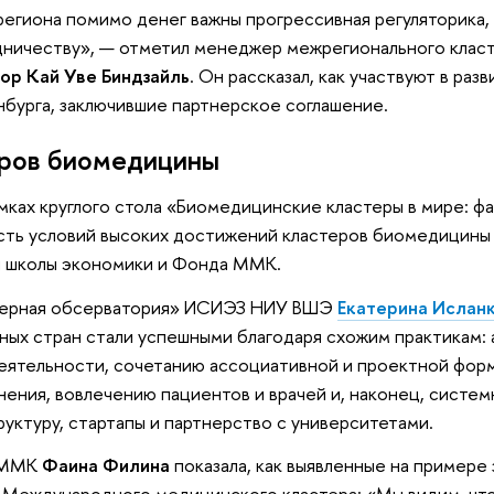
региона помимо денег важны прогрессивная регуляторика,
удничеству», — отметил менеджер межрегионального класт
ор Кай Уве Биндзайль
. Он рассказал, как участвуют в раз
нбурга, заключившие партнерское соглашение.
еров биомедицины
амках круглого стола «Биомедицинские кластеры в мире: ф
сть условий высоких достижений кластеров биомедицины
 школы экономики и Фонда ММК.
стерная обсерватория» ИСИЭЗ НИУ ВШЭ
Екатерина Ислан
зных стран стали успешными благодаря схожим практикам:
еятельности, сочетанию ассоциативной и проектной форм
нения, вовлечению пациентов и врачей и, наконец, систе
уктуру, стартапы и партнерство с университетами.
а ММК
Фаина Филина
показала, как выявленные на примере
е Международного медицинского кластера: «Мы видим, чт