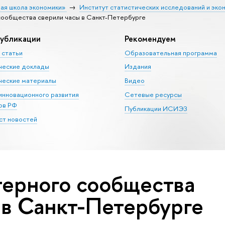
ая школа экономики»
Институт статистических исследований и эко
сообщества сверили часы в Санкт-Петербурге
убликации
Рекомендуем
 статьи
Образовательная программа
ческие доклады
Издания
еские материалы
Видео
 инновационного развития
Сетевые ресурсы
ов РФ
Публикации ИСИЭЗ
т новостей
ерного сообщества
 в Санкт-Петербурге