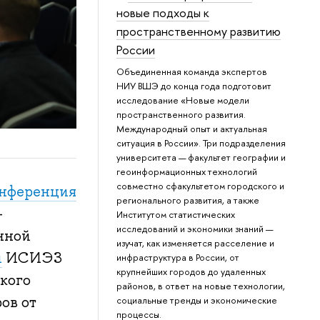
новые подходы к
пространственному развитию
России
Объединенная команда экспертов
НИУ ВШЭ до конца года подготовит
исследование «Новые модели
пространственного развития.
Международный опыт и актуальная
ситуация в России». Три подразделения
университета — факультет географии и
геоинформационных технологий
совместно сфакультетом городского и
нференция
регионального развития, а также
-
Институтом статистических
исследований и экономики знаний —
нной
изучат, как изменяется расселение и
и
ИСИЭЗ
инфраструктура в России, от
крупнейших городов до удаленных
кого
районов, в ответ на новые технологии,
ов от
социальные тренды и экономические
процессы.