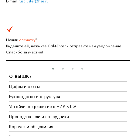
E-mail:
ruscluster@hse.ru
Нашли
опечатку
?
Выделите её, нажмите Ctrl+Enter и отправьте нам уведомление.
Спасибо за участие!
О ВЫШКЕ
Цифры и факты
Л
Руководство и структура
Д
Устойчивое развитие в НИУ ВШЭ
О
Преподаватели и сотрудники
П
Корпуса и общежития
В