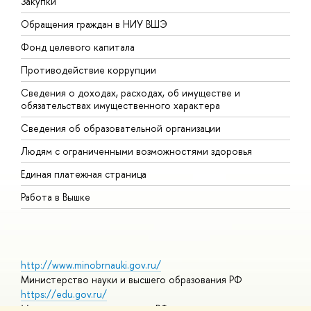
Закупки
П
Обращения граждан в НИУ ВШЭ
А
Фонд целевого капитала
Д
Противодействие коррупции
Ц
Сведения о доходах, расходах, об имуществе и
Б
обязательствах имущественного характера
О
Сведения об образовательной организации
О
Людям с ограниченными возможностями здоровья
Единая платежная страница
Работа в Вышке
http://www.minobrnauki.gov.ru/
Министерство науки и высшего образования РФ
https://edu.gov.ru/
Министерство просвещения РФ