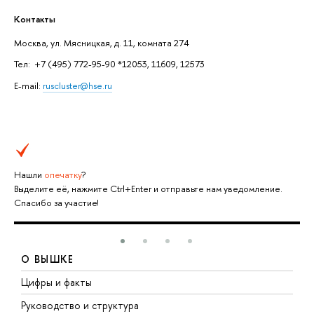
Контакты
Москва, ул. Мясницкая, д. 11, комната 274
Тел: +7 (495) 772-95-90 *12053, 11609, 12573
E-mail:
ruscluster@hse.ru
Нашли
опечатку
?
Выделите её, нажмите Ctrl+Enter и отправьте нам уведомление.
Спасибо за участие!
О ВЫШКЕ
Цифры и факты
Л
Руководство и структура
Д