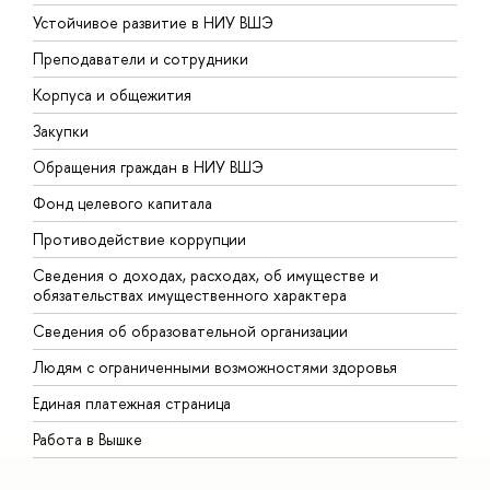
Устойчивое развитие в НИУ ВШЭ
О
Преподаватели и сотрудники
П
Корпуса и общежития
В
Закупки
П
Обращения граждан в НИУ ВШЭ
А
Фонд целевого капитала
Д
Противодействие коррупции
Ц
Сведения о доходах, расходах, об имуществе и
Б
обязательствах имущественного характера
О
Сведения об образовательной организации
О
Людям с ограниченными возможностями здоровья
Единая платежная страница
Работа в Вышке