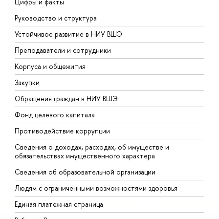
Цифры и факты
Л
Руководство и структура
Д
Устойчивое развитие в НИУ ВШЭ
О
Преподаватели и сотрудники
П
Корпуса и общежития
В
Закупки
П
Обращения граждан в НИУ ВШЭ
А
Фонд целевого капитала
Д
Противодействие коррупции
Ц
Сведения о доходах, расходах, об имуществе и
Б
обязательствах имущественного характера
О
Сведения об образовательной организации
О
Людям с ограниченными возможностями здоровья
Единая платежная страница