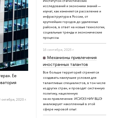
Институтом статистических
исследований и экономики знаний —
изучат, как изменяется расселение и
инфраструктура в России, от
крупнейших городов до удаленных
районов, в ответ на новые технологии,
социальные тренды и экономические
процессы.
16 сентября, 2025 г.
Механизмы привлечения
иностранных талантов
Все больше территорий стремятся
ера». Ее
создавать наилучшие условия для
рватория
талантливых специалистов, в том числе
из других стран, и проводят системную
политику, нацеленную
на их привлечение. ИСИЭЗ НИУ ВШЭ
 октября, 2020 г.
анализирует накопленный в этой
сфере мировой опыт.