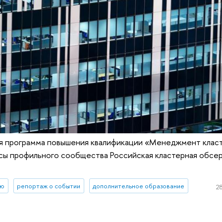
ая программа повышения квалификации «Менеджмент класт
осы профильного сообщества Российская кластерная обсе
ию
репортаж о событии
дополнительное образование
28