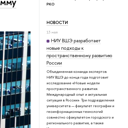
амму
РКО
НОВОСТИ
13 мая
НИУ ВШЭ разработает
новые подходы к
пространственному развитию
России
Объединенная команда экспертов
НИУ ВШЭ до конца года подготовит
исследование «Новые модели
пространственного развития.
Международный опыт и актуальная
ситуация в России». Три подразделения
университета — факультет географии и
геоинформационных технологий
совместно сфакультетом городского и
регионального развития, а также