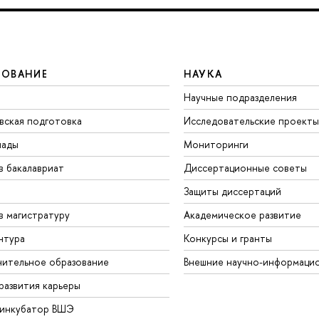
ЗОВАНИЕ
НАУКА
Научные подразделения
вская подготовка
Исследовательские проекты
иады
Мониторинги
в бакалавриат
Диссертационные советы
Защиты диссертаций
в магистратуру
Академическое развитие
нтура
Конкурсы и гранты
ительное образование
Внешние научно-информаци
развития карьеры
-инкубатор ВШЭ