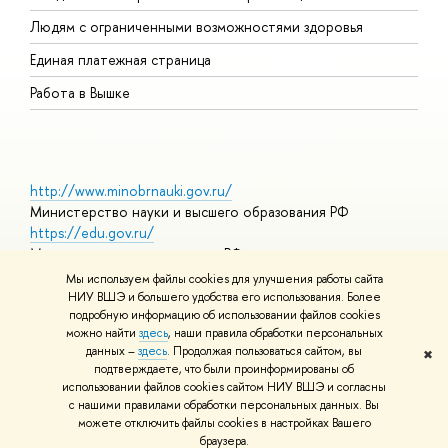
О
Людям с ограниченными возможностями здоровья
Единая платежная страница
Работа в Вышке
http://www.minobrnauki.gov.ru/
Министерство науки и высшего образования РФ
https://edu.gov.ru/
Министерство просвещения РФ
https://elearning.hse.ru/mooc
Мы используем файлы cookies для улучшения работы сайта
Массовые открытые онлайн-курсы
НИУ ВШЭ и большего удобства его использования. Более
подробную информацию об использовании файлов cookies
можно найти
здесь
, наши правила обработки персональных
данных –
здесь
. Продолжая пользоваться сайтом, вы
✖
© НИУ ВШЭ 1993–2026
Адреса и контакты
Условия
подтверждаете, что были проинформированы об
использования материалов
Политика конфиденциальности
Карта
использовании файлов cookies сайтом НИУ ВШЭ и согласны
сайта
с нашими правилами обработки персональных данных. Вы
Шрифты HSE Sans и HSE Slab разработаны в
Школе дизайна НИУ
можете отключить файлы cookies в настройках Вашего
ВШЭ
браузера.