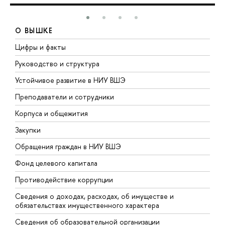
О ВЫШКЕ
Цифры и факты
Л
Руководство и структура
Д
Устойчивое развитие в НИУ ВШЭ
О
Преподаватели и сотрудники
П
Корпуса и общежития
В
Закупки
П
Обращения граждан в НИУ ВШЭ
А
Фонд целевого капитала
Д
Противодействие коррупции
Ц
Сведения о доходах, расходах, об имуществе и
Б
обязательствах имущественного характера
О
Сведения об образовательной организации