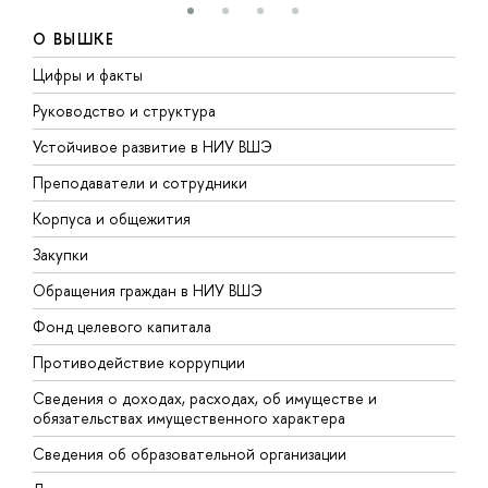
О ВЫШКЕ
Цифры и факты
Л
Руководство и структура
Д
Устойчивое развитие в НИУ ВШЭ
О
Преподаватели и сотрудники
П
Корпуса и общежития
В
Закупки
П
Обращения граждан в НИУ ВШЭ
А
Фонд целевого капитала
Д
Противодействие коррупции
Ц
Сведения о доходах, расходах, об имуществе и
Б
обязательствах имущественного характера
О
Сведения об образовательной организации
О