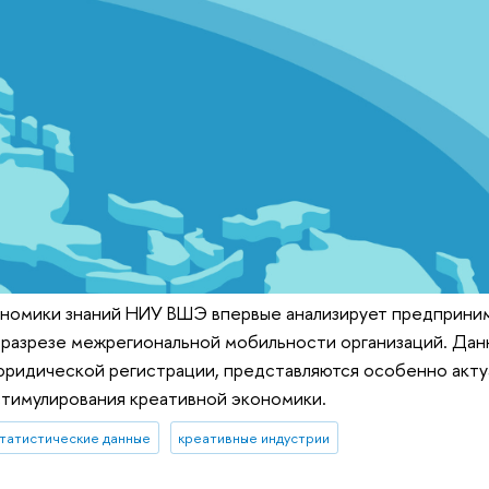
ономики знаний НИУ ВШЭ впервые анализирует предприни
 разрезе межрегиональной мобильности организаций. Данн
 юридической регистрации, представляются особенно акт
стимулирования креативной экономики.
татистические данные
креативные индустрии