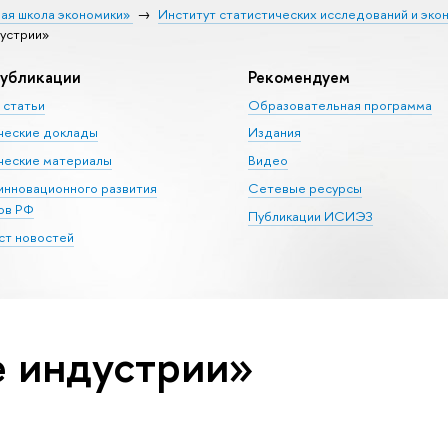
ая школа экономики»
Институт статистических исследований и эко
устрии»
убликации
Рекомендуем
 статьи
Образовательная программа
ческие доклады
Издания
еские материалы
Видео
 инновационного развития
Сетевые ресурсы
ов РФ
Публикации ИСИЭЗ
т новостей
е индустрии»