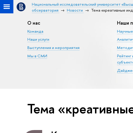
Национальный исследовательский университет «Высш
обсерватория
Новости
Тема «креативные инд
О нас
Наши п
Команда
Научные
Наши услуги
Аналити
Выступления и мероприятия
Методич
Мы в СМИ
Рейтинг
субъект
Дайджес
Тема «креативны