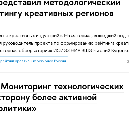
редставил методологический
тингу креативных регионов
инге креативных индустрий». На материал, вышедший под 
лся руководитель проекта по формированию рейтинга креа
астерная обсерватория» ИСИЭЗ НИУ ВШЭ Евгений Куценко
рейтинг креативных регионов России
2
«Мониторинг технологических
сторону более активной
олитики»