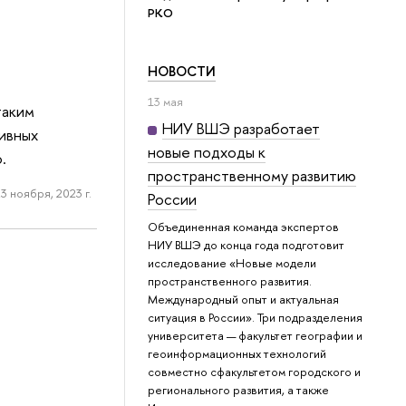
РКО
НОВОСТИ
13 мая
таким
НИУ ВШЭ разработает
тивных
новые подходы к
.
пространственному развитию
3 ноября, 2023 г.
России
Объединенная команда экспертов
НИУ ВШЭ до конца года подготовит
исследование «Новые модели
пространственного развития.
Международный опыт и актуальная
ситуация в России». Три подразделения
университета — факультет географии и
геоинформационных технологий
совместно сфакультетом городского и
регионального развития, а также