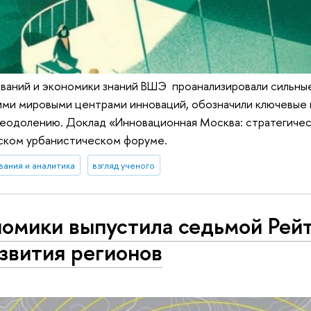
ваний и экономики знаний ВШЭ проанализировали сильны
гими мировыми центрами инноваций, обозначили ключевые 
реодолению. Доклад «Инновационная Москва: стратегичес
ском урбанистическом форуме.
вания и аналитика
взгляд ученого
омики выпустила седьмой Рей
звития регионов