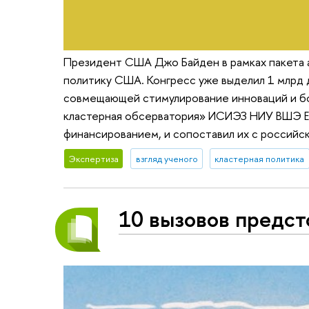
Президент США Джо Байден в рамках пакета а
политику США. Конгресс уже выделил 1 млрд 
совмещающей стимулирование инноваций и бо
кластерная обсерватория» ИСИЭЗ НИУ ВШЭ Ев
финансированием, и сопоставил их с российс
Экспертиза
взгляд ученого
кластерная политика
10 вызовов предс