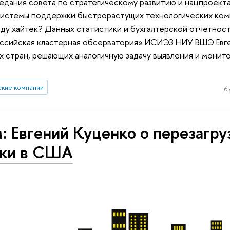
седания совета по стратегическому развитию и нацпроект
системы поддержки быстрорастущих технологических ком
яду хайтек? Данных статистики и бухгалтерской отчетнос
оссийская кластерная обсерватория» ИСИЭЗ НИУ ВШЭ Евг
х стран, решающих аналогичную задачу выявления и монит
ские компании
6
: Евгений Куценко о перезагру
ики в США