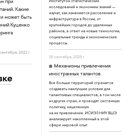
ам при
Институтом статистических
исследований и экономики знаний —
паний. Какие
изучат, как изменяется расселение и
ти может быть
инфраструктура в России, от
ений Куценко
крупнейших городов до удаленных
районов, в ответ на новые технологии,
оринга
социальные тренды и экономические
процессы.
 сентября, 2022 г.
16 сентября, 2025 г.
Механизмы привлечения
иностранных талантов
зке
Все больше территорий стремятся
создавать наилучшие условия для
талантливых специалистов, в том числе
из других стран, и проводят системную
политику, нацеленную
на их привлечение. ИСИЭЗ НИУ ВШЭ
анализирует накопленный в этой
сфере мировой опыт.