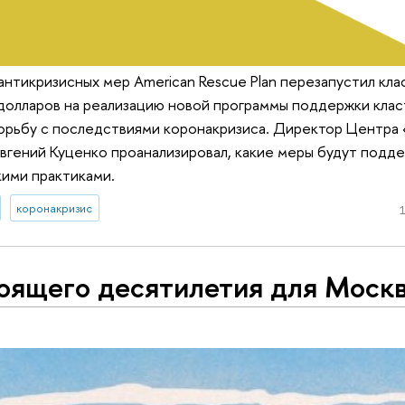
нтикризисных мер American Rescue Plan перезапустил кл
долларов на реализацию новой программы поддержки клас
рьбу с последствиями коронакризиса. Директор Центра 
гений Куценко проанализировал, какие меры будут подд
кими практиками.
коронакризис
1
тоящего десятилетия для Моск